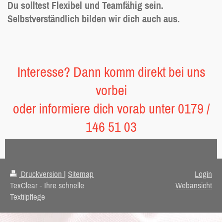
Du solltest Flexibel und Teamfähig sein.
Selbstverständlich bilden wir dich auch aus.
Interesse? Dann komm direkt bei uns
vorbei
oder informiere dich vorab unter 0179 /
146 51 03
Druckversion
|
Sitemap
Login
TexClear - Ihre schnelle
Webansicht
Textilpflege